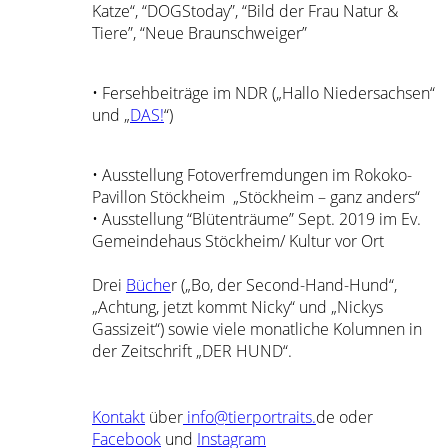
Katze“, “DOGStoday”, “Bild der Frau Natur &
Tiere”, “Neue Braunschweiger”
• Fersehbeiträge im NDR („Hallo Niedersachsen“
und „
DAS!
“)
• Ausstellung Fotoverfremdungen im Rokoko-
Pavillon Stöckheim „Stöckheim – ganz anders“
• Ausstellung “Blütenträume” Sept. 2019 im Ev.
Gemeindehaus Stöckheim/ Kultur vor Ort
Drei
Büche
r („Bo, der Second-Hand-Hund“,
„Achtung, jetzt kommt Nicky“ und „Nickys
Gassizeit“) sowie viele monatliche Kolumnen in
der Zeitschrift „DER HUND“.
Kontakt
über
info@tierportraits.
de oder
Facebook
und
Instagram